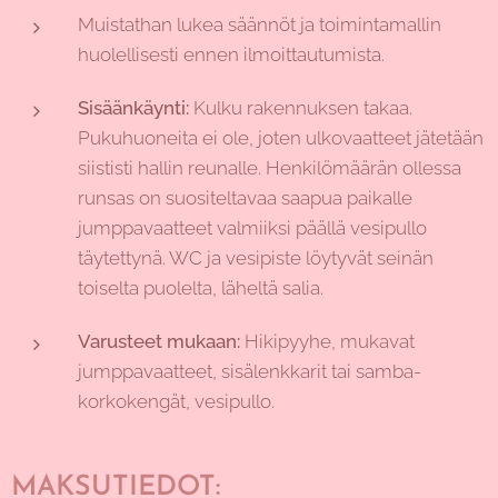
Muistathan lukea säännöt ja toimintamallin
huolellisesti ennen ilmoittautumista.
Sisäänkäynti:
Kulku rakennuksen takaa.
Pukuhuoneita ei ole, joten ulkovaatteet jätetään
siististi hallin reunalle. Henkilömäärän ollessa
runsas on suositeltavaa saapua paikalle
jumppavaatteet valmiiksi päällä vesipullo
täytettynä. WC ja vesipiste löytyvät seinän
toiselta puolelta, läheltä salia.
Varusteet mukaan:
Hikipyyhe, mukavat
jumppavaatteet, sisälenkkarit tai samba-
korkokengät, vesipullo.
MAKSUTIEDOT: