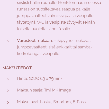
siististi hallin reunalle. Henkilömäärän ollessa
runsas on suositeltavaa saapua paikalle
jumppavaatteet valmiiksi päällä vesipullo
täytettynä. WC ja vesipiste löytyvät seinän
toiselta puolelta, läheltä salia.
Varusteet mukaan:
Hikipyyhe, mukavat
jumppavaatteet, sisälenkkarit tai samba-
korkokengät, vesipullo.
MAKSUTIEDOT:
Hinta: 208€ (13 x 75min)
Maksun saaja: Tmi MK Image
Maksutavat: Lasku, Smartum, E-Passi