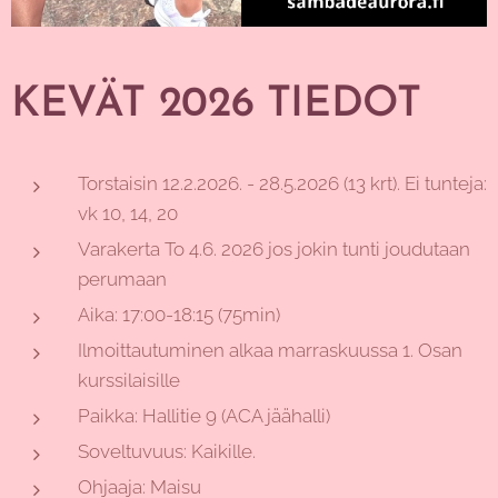
KEVÄT 2026
TIEDOT
Torstaisin 12.2.2026. - 28.5.2026 (13 krt). Ei tunteja:
vk 10, 14, 20
Varakerta To 4.6. 2026 jos jokin tunti joudutaan
perumaan
Aika: 17:00-18:15 (75min)
Ilmoittautuminen alkaa marraskuussa 1. Osan
kurssilaisille
Paikka: Hallitie 9 (ACA jäähalli)
Soveltuvuus: Kaikille.
Ohjaaja: Maisu