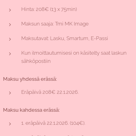
Hinta: 208€ (13 x 75min)
Maksun saaja: Tmi MK Image
Maksutavat: Lasku, Smartum, E-Passi
Kun ilmoittautumisesi on käsitelty saat laskun
sähköpostiin
Maksu yhdessä erässä:
Eräpäivä 208€ 22.1.2026.
Maksu kahdessa erässä:
1. eräpäivä 22.1.2026. (104€).