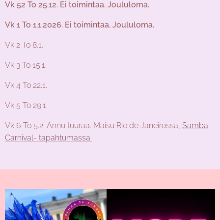
Vk 52 To 25.12. Ei toimintaa. Joululoma.
Vk 1 To 1.1.2026. Ei toimintaa. Joululoma.
Vk 2 To 8.1.
Vk 3 To 15.1.
Vk 4 To 22.1.
Vk 5 To 29.1.
Vk 6 To 5.2. Annu tuuraa. Maisu Rio de Janeirossa,
Samba
Carnival- tapahtumassa