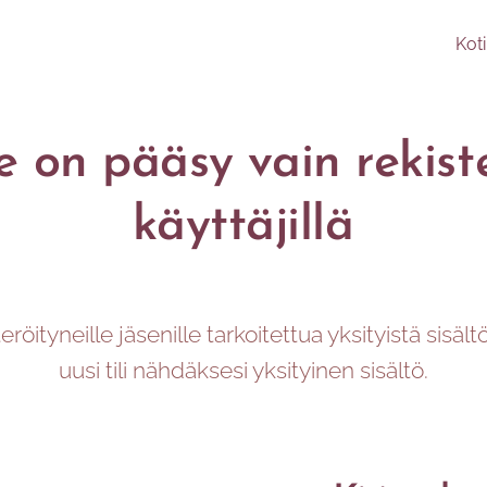
Koti
le on pääsy vain rekist
käyttäjillä
röityneille jäsenille tarkoitettua yksityistä sisält
uusi tili nähdäksesi yksityinen sisältö.