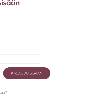
sisään
KIRJAUDU SISÄÄN
asi?